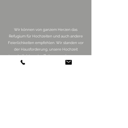
Wir können von ganzem Herzen das
Refugium für Hochzeiten und auch andere
Feierlichkeiten empfehlen. Wir standen vor
der Hausforderung, unsere Hochzeit
innerhalb kürzester Zeit wegen den neuen
Corona Verschärfungen umzuplanen. Die
Geschäftsführerin Frau Ziegler, kam uns in
vielen Dingen sehr entgegen und machte
mit ihrer Kreativität unser Fest
unvergesslich. Das Personal ist unglaublich
bemüht sowie die Location ist traumhaft
und bietet viel Platz um Träume zu
verwirklichen.